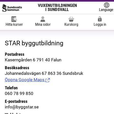
VUXENUTBILDNINGEN
I SUNDSVALL
Language
Powered
Hitta kurser
Mina sidor
Kurskorg
Logga in
STAR byggutbildning
Postadress
Kaserngården 6 791 40 Falun
Besöksadress
Johannedalsvägen 67 863 36 Sundsbruk
Öppna Google Maps
(Länk till extern sida.)
Telefon
060 78 99 850
E-postadress
info@byggstar.se