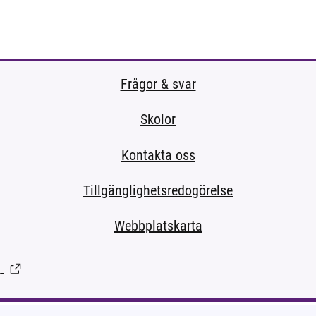
Frågor & svar
Skolor
Kontakta oss
Tillgänglighetsredogörelse
Webbplatskarta
l
(Länk till extern sida.)