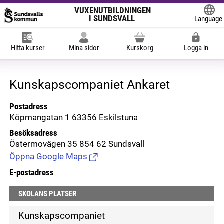
VUXENUTBILDNINGEN
I SUNDSVALL
Language
Powered
Hitta kurser
Mina sidor
Kurskorg
Logga in
Kunskapscompaniet Ankaret
Postadress
Köpmangatan 1 63356 Eskilstuna
Besöksadress
Östermovägen 35 854 62 Sundsvall
Öppna Google Maps
(Länk till extern sida.)
E-postadress
SKOLANS PLATSER
Kunskapscompaniet