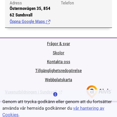
Adress
Telefon
Östermovägen 35, 854
62 Sundsvall
Öppna Google Maps
(Länk till extern sida.)
Frågor & svar
Skolor
Kontakta oss
Tillgänglighetsredogörelse
Webbplatskarta
Vuxenutbildningen i Sundsvall
(Länk till extern sida.)
Genom att trycka godkänn eller genom att du fortsätter
använda vår hemsida godkänner du
vår hantering av
Cookies
.