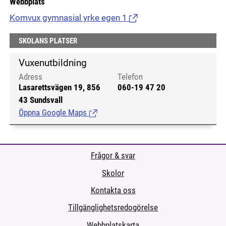
Webbplats
Komvux gymnasial yrke egen 1
(Länk till extern sida.)
SKOLANS PLATSER
Vuxenutbildning
Adress
Telefon
Lasarettsvägen 19, 856
060-19 47 20
43 Sundsvall
Öppna Google Maps
(Länk till extern sida.)
Frågor & svar
Skolor
Kontakta oss
Tillgänglighetsredogörelse
Webbplatskarta