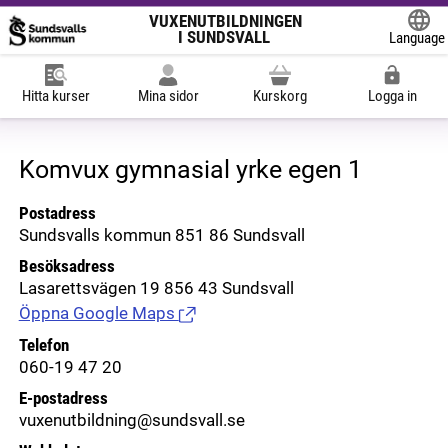
VUXENUTBILDNINGEN
I SUNDSVALL
Language
Powered
Hitta kurser
Mina sidor
Kurskorg
Logga in
Komvux gymnasial yrke egen 1
Postadress
Sundsvalls kommun 851 86 Sundsvall
Besöksadress
Lasarettsvägen 19 856 43 Sundsvall
Öppna Google Maps
(Länk till extern sida.)
Telefon
060-19 47 20
E-postadress
vuxenutbildning@sundsvall.se